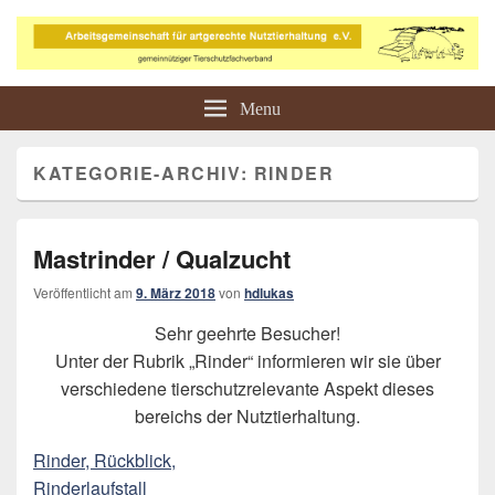
Arbeitsgemeinschaft für
Tierschutz in der Landwirtschaft
Menu
artgerechte Nutztierhaltung e.V.
KATEGORIE-ARCHIV:
RINDER
Mastrinder / Qualzucht
Veröffentlicht am
9. März 2018
von
hdlukas
Sehr geehrte Besucher!
Unter der Rubrik „Rinder“ informieren wir sie über
verschiedene tierschutzrelevante Aspekt dieses
bereichs der Nutztierhaltung.
Rinder, Rückblick,
Rinderlaufstall