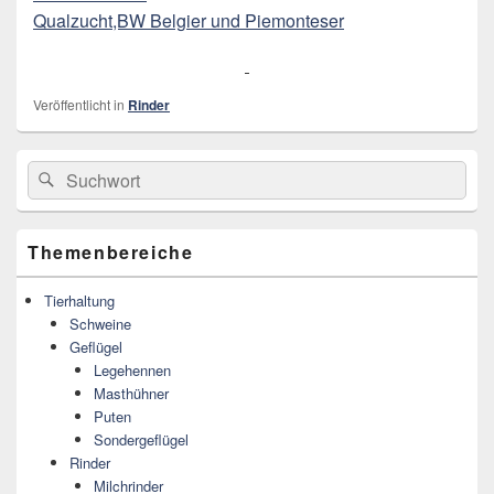
Qualzucht,BW Belgier und Piemonteser
Veröffentlicht in
Rinder
Primärer
Search
Suche
Seitenleisten
for:
Widget-
Bereich
Themenbereiche
Tierhaltung
Schweine
Geflügel
Legehennen
Masthühner
Puten
Sondergeflügel
Rinder
Milchrinder