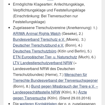
Ermöglichte Klagearten: Anfechtungsklage,
Verpflichtungsklage und Feststellungsklage
(Einschränkung: Bei Tierversuchen nur
Feststellungsklage)
Zugelassene Tierschutzvereine (Anerkennung): 1.)
ARIWA Animal Rights Watch
(Geseke), 2.)
Bundesverband Tierschutz e.V.
(Moers), 3.)
Deutscher Tierschutzbund e.V.
(Bonn), 4.)
Deutsches Tierschutzbüro
(Köln und Berlin), 5.)
ETN Europäischer Tier- u. Naturschutz
(Much), 6.)
LTV Landestierschutzverband NRW
(=
Landesverband NRW des Deutschen
Tierschutzbundes) (Herne), 7.)
Menschen für
Tierrechte Bundesverband der Tierversuchsgegner
(Bonn), 8.)
Bund gegen Missbrauch der Tiere e.V. –
Landesgeschäftsstelle NRW
(Köln), 9.)
Ärzte
gegen Tierversuche
(Köln). (Stand 29.03.2016)
Die
weiteren Kontaktdaten
der o. g. zugelassenen