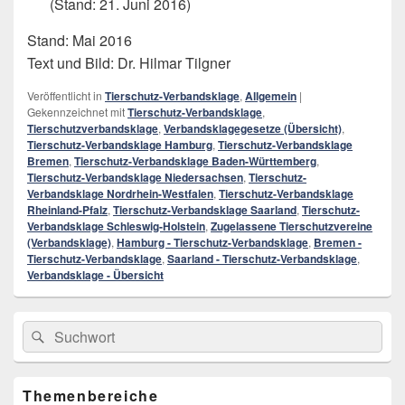
(Stand: 21. Juni 2016)
Stand: Mai 2016
Text und Bild: Dr. Hilmar Tilgner
Veröffentlicht in
Tierschutz-Verbandsklage
,
Allgemein
|
Gekennzeichnet mit
Tierschutz-Verbandsklage
,
Tierschutzverbandsklage
,
Verbandsklagegesetze (Übersicht)
,
Tierschutz-Verbandsklage Hamburg
,
Tierschutz-Verbandsklage
Bremen
,
Tierschutz-Verbandsklage Baden-Württemberg
,
Tierschutz-Verbandsklage Niedersachsen
,
Tierschutz-
Verbandsklage Nordrhein-Westfalen
,
Tierschutz-Verbandsklage
Rheinland-Pfalz
,
Tierschutz-Verbandsklage Saarland
,
Tierschutz-
Verbandsklage Schleswig-Holstein
,
Zugelassene Tierschutzvereine
(Verbandsklage)
,
Hamburg - Tierschutz-Verbandsklage
,
Bremen -
Tierschutz-Verbandsklage
,
Saarland - Tierschutz-Verbandsklage
,
Verbandsklage - Übersicht
Primärer
Search
Suche
Seitenleisten
for:
Widget-
Bereich
Themenbereiche