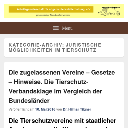
Arbeitsgemeinschaft für
Tierschutz in der Landwirtschaft
Menu
artgerechte Nutztierhaltung e.V.
KATEGORIE-ARCHIV:
JURISTISCHE
MÖGLICHKEITEN IM TIERSCHUTZ
Die zugelassenen Vereine – Gesetze
– Hinweise. Die Tierschutz-
Verbandsklage im Vergleich der
Bundesländer
Veröffentlicht am
10. Mai 2016
von
Dr. Hilmar Tilgner
Die Tierschutzvereine mit staatlicher