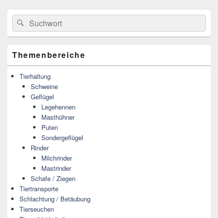
Primärer
Search
Suche
Seitenleisten
for:
Widget-
Bereich
Themenbereiche
Tierhaltung
Schweine
Geflügel
Legehennen
Masthühner
Puten
Sondergeflügel
Rinder
Milchrinder
Mastrinder
Schafe / Ziegen
Tiertransporte
Schlachtung / Betäubung
Tierseuchen