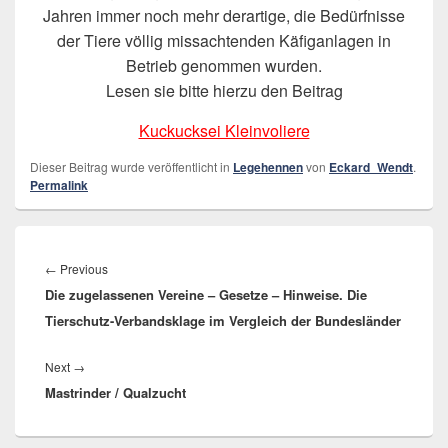
Jahren immer noch mehr derartige, die Bedürfnisse
der Tiere völlig missachtenden Käfiganlagen in
Betrieb genommen wurden.
Lesen sie bitte hierzu den Beitrag
Kuckucksei Kleinvoliere
Dieser Beitrag wurde veröffentlicht in
Legehennen
von
Eckard_Wendt
.
Permalink
Beitragsnavigation
←
Previous
Previous
Die zugelassenen Vereine – Gesetze – Hinweise. Die
post:
Tierschutz-Verbandsklage im Vergleich der Bundesländer
Next
→
Next
Mastrinder / Qualzucht
post: