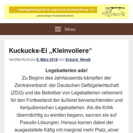
Arbeitsgemeinschaft für
Tierschutz in der Landwirtschaft
Menu
artgerechte Nutztierhaltung e.V.
Kuckucks-Ei „Kleinvoliere“
Veröffentlicht am
9. März 2018
von
Eckard_Wendt
Legebatterien ade!
Zu Beginn des Jahrtausends kämpften der
Zentralverband der Deutschen Geflügelwirtschaft
(ZDG) und die Betreiber von Legebatterien vehement
für den Fortbestand der äußerst tierverachtenden und
tierquälerischen Legebatterien. Als die Kritik
übermächtig zu werden begann, sannen sie auf
Pseudo-Lösungen. Heraus kamen dabei der
ausgestaltete Käfig mit marginal mehr Platz, einer