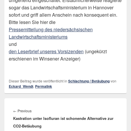
umgehend eingeschaltet. Erstaunlicherweise reagierte
sogar das Landwirtschaftsministerium in Hannover
sofort und griff allem Anschein nach konsequent ein.
Bitte lesen Sie hier die
Pressemitteilung des niedersächsischen
Landwirtschaftsministeriums
und
den Leserbrief unseres Vorsizenden
(ungekürzt
erschienen im Winsener Anzeiger)
Dieser Beitrag wurde veröffentlicht in
Schlachtung / Betäubung
von
Eckard_Wendt
.
Permalink
Beitragsnavigation
←
Previous
Previous
Kastration unter Isofluran ist schonende Alternative zur
post:
CO2-Betäubung