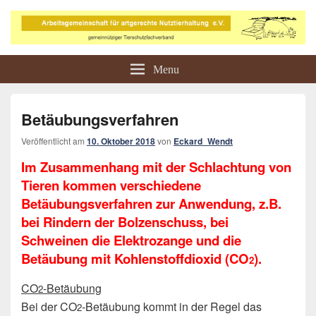
Arbeitsgemeinschaft für
Tierschutz in der Landwirtschaft
Menu
artgerechte Nutztierhaltung e.V.
Betäubungsverfahren
Veröffentlicht am
10. Oktober 2018
von
Eckard_Wendt
Im Zusammenhang mit der Schlachtung von
Tieren kommen verschiedene
Betäubungsverfahren zur Anwendung, z.B.
bei Rindern der Bolzenschuss, bei
Schweinen die Elektrozange und die
Betäubung mit Kohlenstoffdioxid (CO
).
2
CO
-Betäubung
2
Bei der CO
-Betäubung kommt in der Regel das
2