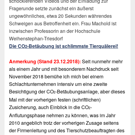
schockierenden Videos und der Einladung zur
Fragerunde setzte zunächst ein äußerst
ungewöhnliches, etwa 20 Sekunden währendes
Schweigen aus Betroffenheit ein. Frau Machold ist
inzwischen Professorin an der Hochschule
Weihenstephan-Triesdorf
Die CO
-Betäubung ist schlimmste Tierquälerei!
2
Anmerkung (Stand 23.12.2018)
:
Seit nunmehr mehr
als einem Jahr und mit besonderem Nachdruck seit
November 2018 bemühe ich mich bei einem
Schlachtunternehmen intensiv um eine zweite
Besichtigung der CO
-Betäubungsanlage, aber dieses
2
Mal mit der vorherigen festen (schriftlichen)
Zusicherung, auch Einblick in die CO
-
2
Anflutungsphase nehmen zu können, was im Jahr
2010 angeblich trotz der vorherigen Zusage seitens
der Firmenleitung und des Tierschutzbeauftragten des