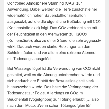
Controlled Atmosphere Stunning (CAS) zur
Anwendung. Dabei werden die Tiere zunächst einer
widernatürlich hohen Sauerstoffkonzentration
ausgesetzt, auf die die eigentliche Betäubung mit CO
2
(Kohlenstoffdioxid) folgt. Das CO
verbindet sich mit
2
der Feuchtigkeit in den Atemwegen zu H
CO
2
3
(Kohlensäure), also zu einer Säure, die sehr aggressiv
wirkt. Dadurch werden starke Reizungen an den
Schleimhäuten und vor allem eine extreme Atemnot
mit Todesangst ausgelöst.
Bei Wassergeflügel ist die Verwendung von CO
nicht
2
gestattet, weil es die Atmung unterbrechen würde und
sich dadurch der Eintritt der Bewusstlosigkeit stark
hinausziehen würde. Das hätte die Verlängerung der
Todesangst zur Folge. Allerdings ist CO
im
2
Seuchenfall (Vogelgrippe) zur Tötung erlaubt (… also
nach dem Motto: „Wenn schon Tötungsorgien für