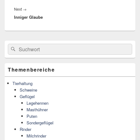
Next
→
Next
Inniger Glaube
post:
Primärer
Search
Suche
Seitenleisten
for:
Widget-
Bereich
Themenbereiche
Tierhaltung
Schweine
Geflügel
Legehennen
Masthühner
Puten
Sondergeflügel
Rinder
Milchrinder