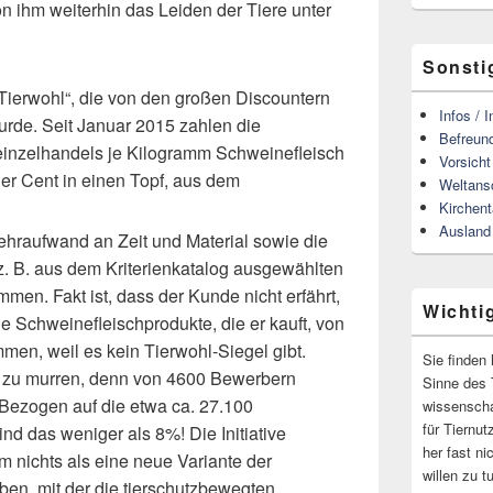
von ihm weiterhin das Leiden der Tiere unter
Sonsti
ve Tierwohl“, die von den großen Discountern
Infos / 
rde. Seit Januar 2015 zahlen die
Befreund
leinzelhandels je Kilogramm Schweinefleisch
Vorsich
er Cent in einen Topf, aus dem
Weltans
Kirchen
Ausland
ehraufwand an Zeit und Material sowie die
 B. aus dem Kriterienkatalog ausgewählten
en. Fakt ist, dass der Kunde nicht erfährt,
Wichti
e Schweinefleischprodukte, die er kauft, von
men, weil es kein Tierwohl-Siegel gibt.
Sie finden 
en zu murren, denn von 4600 Bewerbern
Sinne des 
Bezogen auf die etwa ca. 27.100
wissenscha
für Tiernut
nd das weniger als 8%! Die Initiative
her fast ni
rm nichts als eine neue Variante der
willen zu 
en, mit der die tierschutzbewegten