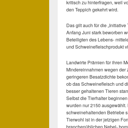
kritisch zu hinterfragen, weil 
den Teppich gekehrt wird.
Das gilt auch für die „Initiati
Anfang Juni stark beworben wu
Beteiligten des Lebens- mitte
und Schweinefleischprodukt vi
Landwirte Prämien für ihren M
Mindereinnahmen wegen der z.
geringeren Besatzdichte bekomm
ob das Schweinefleisch und di
besser gehaltenen Tieren stam
Selbst die Tierhalter beginn
wurden nur 2150 ausgewählt. 
schweinehaltenden Betriebe si
Tierwohl ist in der jetzigen Fo
branchenüblichen Nebel- bomb