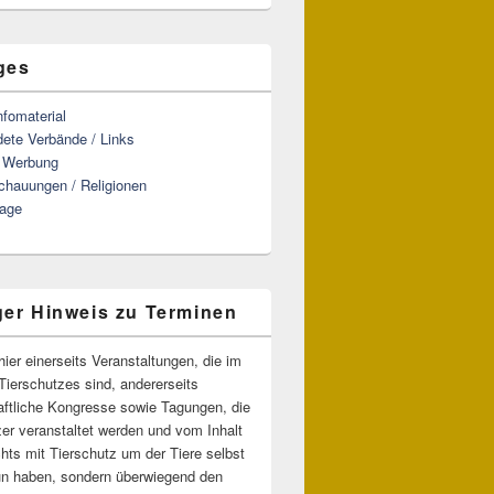
ges
Infomaterial
ete Verbände / Links
t Werbung
chauungen / Religionen
tage
ger Hinweis zu Terminen
hier einerseits Veranstaltungen, die im
Tierschutzes sind, andererseits
ftliche Kongresse sowie Tagungen, die
zer veranstaltet werden und vom Inhalt
chts mit Tierschutz um der Tiere selbst
tun haben, sondern überwiegend den