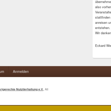
übernehmen
also vorher
Veranstalte
stattfinden
anreisen u
entstehen.
Wir danken 
Eckard We
sum
Anmelden
rtgerechte Nutztierhaltung e.V.
. All