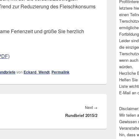
Profitinter
 Trend zur Reduzierung des Fleischkonsums
letztere hi
einen Teil
Tierschütz
ermögliche
ame Ferienzeit und grüße Sie herzlich
Fortbildun
Leider sind
die einzige
Tierschutz
PDF)
wenn auch 
würden.
ndbriefe
von
Eckard_Wendt
.
Permalink
Herzliche B
Helfen Sie 
Liste wich
E-Mail an 
Next
→
Next
Disclaimer
Wir teilen
Rundbrief 2015/2
post:
Gewissen m
Veranstalt
hin, dass w