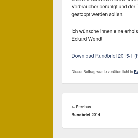
Verbraucher beruhigt und der
gestoppt werden sollen.
Ich wünsche Ihnen eine erhols
Eckard Wendt
Download Rundbrief 2015/1 (
Dieser Beitrag wurde veröffentlicht in
Ru
Beitragsnavigation
←
Previous
Previous
Rundbrief 2014
post: