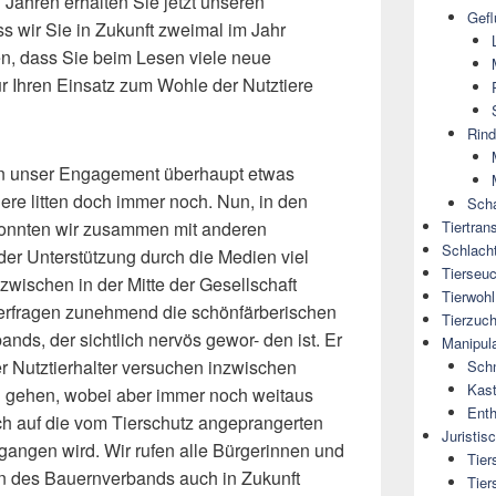
 Jahren erhalten Sie jetzt unseren
Gefl
ss wir Sie in Zukunft zweimal im Jahr
en, dass Sie beim Lesen viele neue
 Ihren Einsatz zum Wohle der Nutztiere
Rind
enn unser Engagement überhaupt etwas
ere litten doch immer noch. Nun, in den
Scha
konnten wir zusammen mit anderen
Tiertran
Schlach
r Unterstützung durch die Medien viel
Tierseu
nzwischen in der Mitte der Gesellschaft
Tierwohl
erfragen zunehmend die schönfärberischen
Tierzuch
s, der sichtlich nervös gewor- den ist. Er
Manipul
 Nutztierhalter versuchen inzwischen
Sch
Kast
 zu gehen, wobei aber immer noch weitaus
Enth
lich auf die vom Tierschutz angeprangerten
Juristis
egangen wird. Wir rufen alle Bürgerinnen und
Tier
en des Bauernverbands auch in Zukunft
Tier