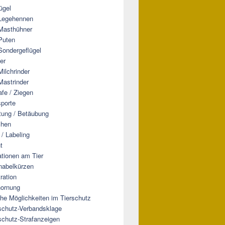
ügel
Legehennen
Masthühner
Puten
Sondergeflügel
er
Milchrinder
Mastrinder
fe / Ziegen
sporte
tung / Betäubung
chen
 / Labeling
t
ationen am Tier
nabelkürzen
ration
ornung
che Möglichkeiten im Tierschutz
schutz-Verbandsklage
schutz-Strafanzeigen