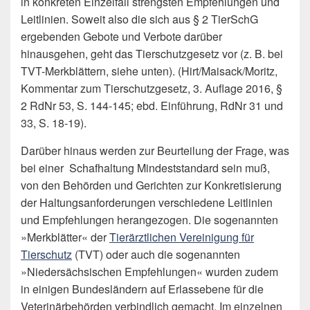
in konkreten Einzelfall strengsten Empfehlungen und
Leitlinien. Soweit also die sich aus § 2 TierSchG
ergebenden Gebote und Verbote darüber
hinausgehen, geht das Tierschutzgesetz vor (z. B. bei
TVT-Merkblättern, siehe unten). (Hirt/Maisack/Moritz,
Kommentar zum Tierschutzgesetz, 3. Auflage 2016, §
2 RdNr 53, S. 144-145; ebd. Einführung, RdNr 31 und
33, S. 18-19).
Darüber hinaus werden zur Beurteilung der Frage, was
bei einer Schafhaltung Mindeststandard sein muß,
von den Behörden und Gerichten zur Konkretisierung
der Haltungsanforderungen verschiedene Leitlinien
und Empfehlungen herangezogen. Die sogenannten
»Merkblätter« der
Tierärztlichen Vereinigung für
Tierschutz
(TVT) oder auch die sogenannten
»Niedersächsischen Empfehlungen« wurden zudem
in einigen Bundesländern auf Erlassebene für die
Veterinärbehörden verbindlich gemacht. Im einzelnen