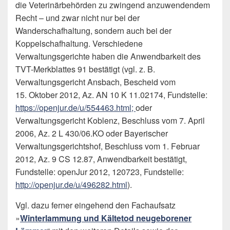
die Veterinärbehörden zu zwingend anzuwendendem
Recht – und zwar nicht nur bei der
Wanderschafhaltung, sondern auch bei der
Koppelschafhaltung. Verschiedene
Verwaltungsgerichte haben die Anwendbarkeit des
TVT-Merkblattes 91 bestätigt (vgl. z. B.
Verwaltungsgericht Ansbach, Bescheid vom
15. Oktober 2012, Az. AN 10 K 11.02174, Fundstelle:
https://openjur.de/u/554463.html
;
oder
Verwaltungsgericht Koblenz, Beschluss vom 7. April
2006, Az. 2 L 430/06.KO oder Bayerischer
Verwaltungsgerichtshof, Beschluss vom 1. Februar
2012, Az. 9 CS 12.87, Anwendbarkeit bestätigt,
Fundstelle: openJur 2012, 120723, Fundstelle:
http://openjur.de/u/496282.html
).
Vgl. dazu ferner eingehend den Fachaufsatz
»
Winterlammung und Kältetod neugeborener