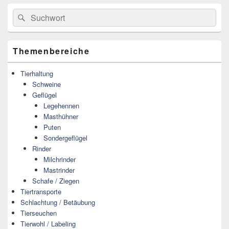
Primärer
Search
Suche
Seitenleisten
for:
Widget-
Bereich
Themenbereiche
Tierhaltung
Schweine
Geflügel
Legehennen
Masthühner
Puten
Sondergeflügel
Rinder
Milchrinder
Mastrinder
Schafe / Ziegen
Tiertransporte
Schlachtung / Betäubung
Tierseuchen
Tierwohl / Labeling