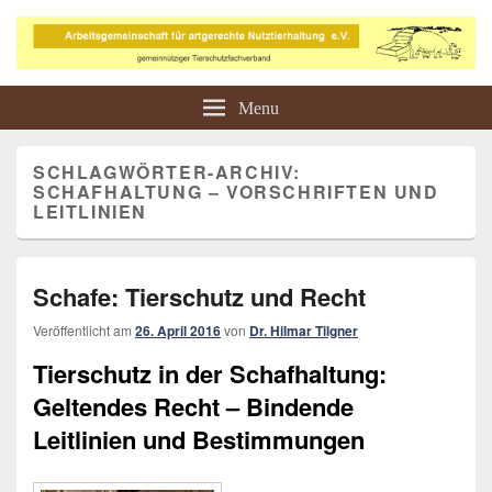
Arbeitsgemeinschaft für
Tierschutz in der Landwirtschaft
Menu
artgerechte Nutztierhaltung e.V.
SCHLAGWÖRTER-ARCHIV:
SCHAFHALTUNG – VORSCHRIFTEN UND
LEITLINIEN
Schafe: Tierschutz und Recht
Veröffentlicht am
26. April 2016
von
Dr. Hilmar Tilgner
Tierschutz in der Schafhaltung:
Geltendes Recht – Bindende
Leitlinien und Bestimmungen